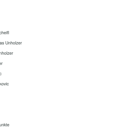
heifl
as Unholzer
nholzer
er
c
kovic
unkte