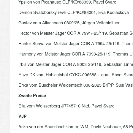
Ypsilon von Picahause CLP/KO/88039, Pavel Svarc
Demon Svatoborsky revir CLP/KO/88001, Eva Kudlackova
Gustav vom Allachbach 0809/25, Jürgen Voitenleitner
Hector von Meister Jager COR A 7991/-25/119, Sebastian Sc
Hunter Sonya von Meister Jager COR A 7994-25/119, Thom
Harmony von Meister Jager COR A 7993-25/119, Thomas U
Irbis von Meister Jager COR A 8003-25/119, Sebastian Linn
Enzo DK vom Habichtshof CYKC-006688 1 qual, Pavel Svar
Erika vom Büscheler Weidenteich 038-2025 BrFrP, Susi Vas
Zweite Preise
Ella vom Weisserberg JR745716 Nkd, Pavel Svarc
VJP
Aska von der Saussbachklamm, WM, David Neubauer, 68 P