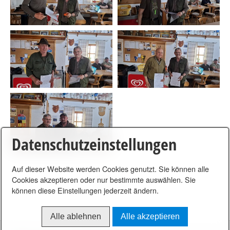
Datenschutzeinstellungen
Auf dieser Website werden Cookies genutzt. Sie können alle
Cookies akzeptieren oder nur bestimmte auswählen. Sie
Zurück
Weiter
Seite
1
von 2
können diese Einstellungen jederzeit ändern.
Alle ablehnen
Alle akzeptieren